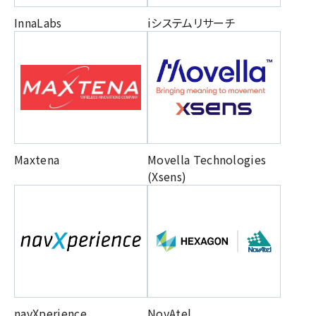
InnaLabs
iシステムリサーチ
Maxtena
Movella Technologies
(Xsens)
navXperience
NovAtel