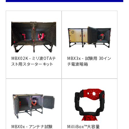
MBX02K - ミリ波OTAテ
MBX3x - 試験用 30イン
スト用スターターキット
チ電波暗箱
MBX0x - アンテナ試験
MilliBox™大容量