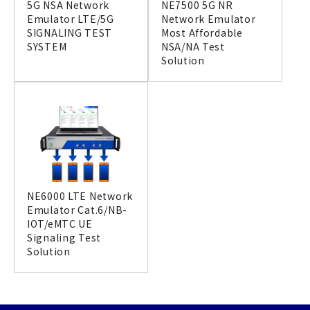
5G NSA Network
NE7500 5G NR
Emulator LTE/5G
Network Emulator
SIGNALING TEST
Most Affordable
SYSTEM
NSA/NA Test
Solution
NE6000 LTE Network
Emulator Cat.6/NB-
IOT/eMTC UE
Signaling Test
Solution