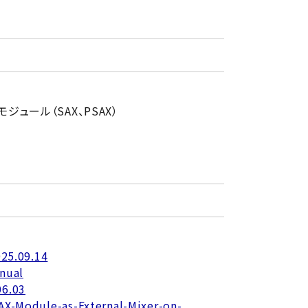
ュール（SAX、PSAX）
025.09.14
nual
06.03
AX-Module-as-External-Mixer-on-