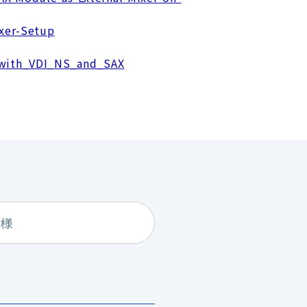
xer-Setup
with_VDI_NS_and_SAX
仕様