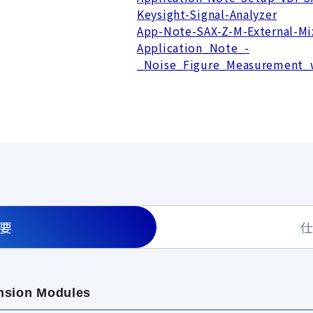
Keysight-Signal-Analyzer
App-Note-SAX-Z-M-External-Mi
Application_Note_-
_Noise_Figure_Measurement_
要
nsion Modules