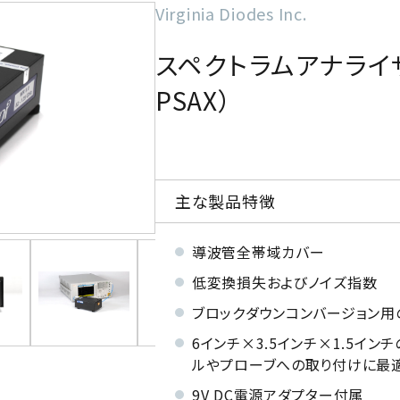
Virginia Diodes Inc.
スペクトラムアナライ
PSAX）
主な製品特徴
導波管全帯域カバー
低変換損失およびノイズ指数
ブロックダウンコンバージョン用の
6インチ×3.5インチ×1.5イ
ルやプローブへの取り付けに最
9V DC電源アダプター付属