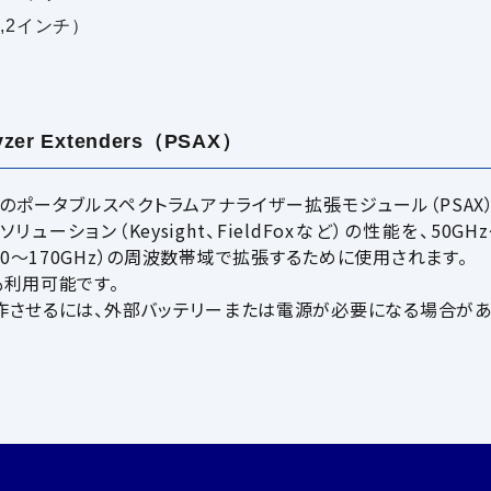
,2インチ）
lyzer Extenders（PSAX）
nc.社（VDI）のポータブルスペクトラムアナライザー拡張モジュール（P
ーション（Keysight、FieldFoxなど）の性能を、50GH
5（110～170GHz）の周波数帯域で拡張するために使用されます。
も利用可能です。
動作させるには、外部バッテリーまたは電源が必要になる場合があ