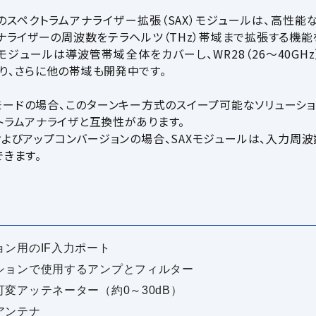
nc.社（VDI）のスペクトラムアナライザー拡張（SAX）モジュールは、
ナライザーの周波数をテラヘルツ（THz）帯域まで拡張する機能
.社のSAXモジュールは導波管帯域全体をカバーし、WR28（26～40GHz）
り、さらに他の帯域も開発中です。
モードの場合、このターンキー方式のスイープ可能なソリューショ
トラムアナライザと互換性があります。
よびアップコンバージョンの場合、SAXモジュールは、入力周
きます。
ン用のIF入力ポート
ションで使用するアンプとフィルター
変アッテネーター（約0～30dB）
アンテナ