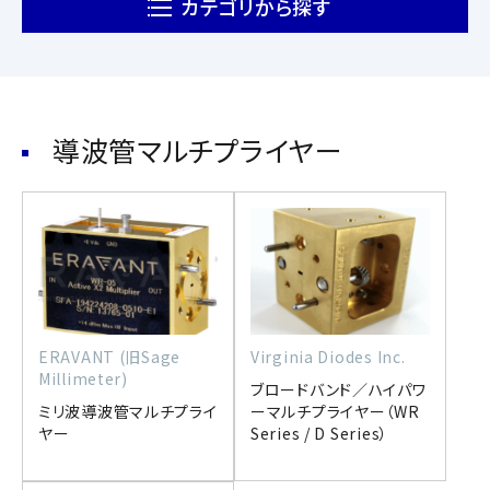
カテゴリから探す
導波管マルチプライヤー
ERAVANT (旧Sage
Virginia Diodes Inc.
Millimeter)
ブロードバンド／ハイパワ
ミリ波導波管マルチプライ
ーマルチプライヤー（WR
ヤー
Series / D Series）