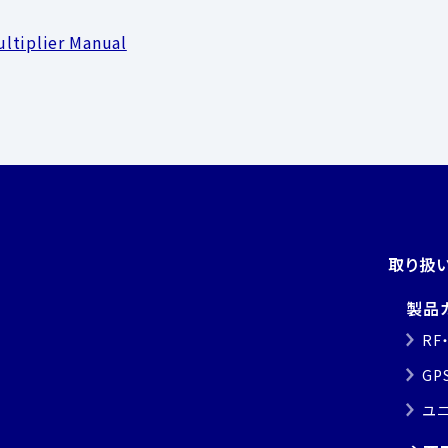
ltiplier Manual
取り扱
製品
RF
GP
ユ