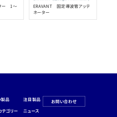
ター 1～
ERAVANT 固定導波管アッテ
ネーター
い製品
注目製品
お問い合わせ
カテゴリー
ニュース