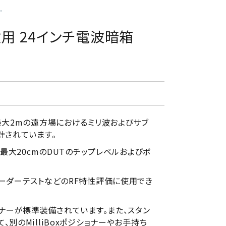
.
試験用 24インチ電波暗箱
、最大2mの遠方場におけるミリ波およびサブ
計されています。
、最大20cmのDUTのチップレベルおよびボ
レーダーテストなどのRF特性評価に使用でき
ョナーが標準装備されています。また、スタン
、別のMilliBoxポジショナーやお手持ち