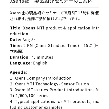
Xsens社 製品紹介セミナーのご案内
Xsens社の製品紹介セミナーが8月5日15時に開催
されます。是非ご参加頂ければ幸いです。
Title: Xsens
MTi product & application intr
oduction
th
Date:
Aug 5
Time:
2 PM (China Standard Time) 15時（日
本時間）
Duration:
75 minutes
Language:
English
Agenda:
1. Xsens Company Introduction
2. Xsens MTi Technology- Sensor Fusion
3. Xsens MTi-series Product introduction- M
Ti-1/600/100 series
4. Typical applications for MTi products, inc
luding customer examples