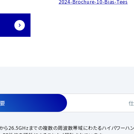
2024-Brochure-10-Bias-Tees
要
、100MHzから26.5GHzまでの複数の周波数帯域にわたるハイパワ