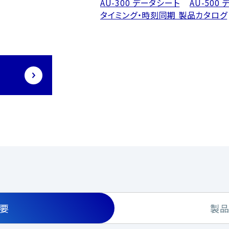
AU-300 データシート
AU-500
タイミング・時刻同期 製品カタログ
要
製