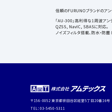
信頼の
FURUNO
ブランドのアン
「
AU-300
」高利得な
1
周波アン
QZSS, NavIC, SBAS
に対応。
ノイズフィルタ搭載、防水・防塵
〒156-0052 東京都世田谷区経堂5丁目20番16号
TEL：03-5450-5311