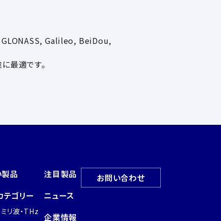
 GLONASS, Galileo, BeiDou,
途に最適です。
い製品
注目製品
お問い合わせ
カテゴリー
ニュース
・ミリ波・THz
企業情報