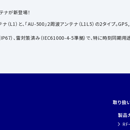
テナが新登場！
テナ（
L1
）と、「
AU-500
」
2
周波アンテナ（
L1L5
）の
2
タイプ。
GPS,
（
IP67
）、雷対策済み（
IEC61000-4-5
準拠）で、特に時刻同期用
取り扱
製品
RF